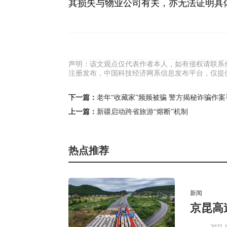
其损失与物业公司有关，亦无法证明具
声明：该文观点仅代表作者本人，如有侵权请联系
注册发布，中国科技经济网系信息发布平台，仅提
下一篇：
老年“收藏家”频频被骗 警方揭秘诈骗作案
上一篇：
新疆启动跨省旅游“熔断”机制
热点推荐
新闻
京昆高