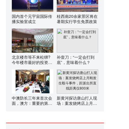
国内首个元宇宙国际传
桂西南20余家景区将在
播实验室成立
暑期实行学生免票政策
北京楼市等不来松绑?
补壹刀：“一定会打到
今年楼市最好的投资指
底”，意味着什么？
南,藏在这儿
中澳防长三年来首次会
新黄河探访唐山打人现
面，澳方：重要的第一
场：案发烧烤店上月刚
步
发生殴斗事件，距派出
所直线距离仅800米