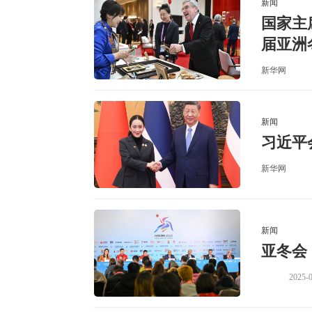
新闻
国家主
届亚洲
新华网
新闻
习近平
新华网
新闻
亚冬会
2025-0