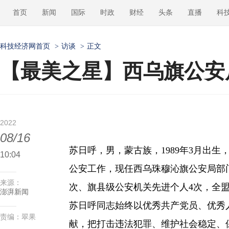
首页
新闻
国际
时政
财经
头条
直播
科
科技经济网首页
>
访谈
>
正文
【最美之星】西乌旗公安
2022
08/16
苏日呼，男，蒙古族，1989年3月出生
10:04
公安工作，现任西乌珠穆沁旗公安局部
来源：
次、旗县级公安机关先进个人4次，全
澎湃新闻
苏日呼同志始终以优秀共产党员、优秀
责编：翠果
献，把打击违法犯罪、维护社会稳定、