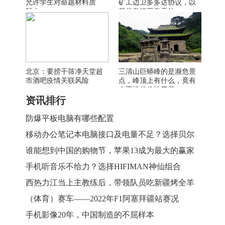
允许学生对命题材料质
矿工边卫多多达协议，以
疑？
替代奥德里奥索拉
北京：要捞干筛净天堂超
三清山巨蟒峰的是濒危景
市酒吧疫情关联风险
点，峰顶上有什么，竟有
人不惜代价地攀登
资讯排行
防爆平板电脑有哪些配置
移动办公笔记本电脑接口及电量不足？选择贝尔
金这套装备完美解决
谁能想到中国的购物节，苹果13成为最大的赢家
手机听音乐不给力？选择HIFIMAN神仙组合
西热力江当上主教练后，带领队员吃新疆烤全羊
（体育）赛车——2022年F1阿塞拜疆站赛况
手机影像20年，中国制造的不屈样本