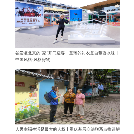
谷爱凌北京的“家”开门迎客，童瑶的衬衣竟自带香水味丨
中国风格·风格好物
人民幸福生活是最大的人权丨重庆基层立法联系点推进解