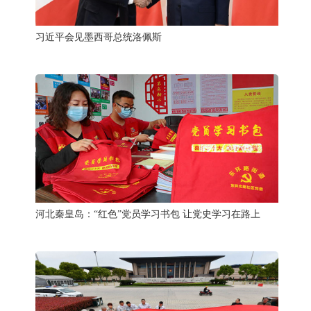
习近平会见墨西哥总统洛佩斯
河北秦皇岛：“红色”党员学习书包 让党史学习在路上