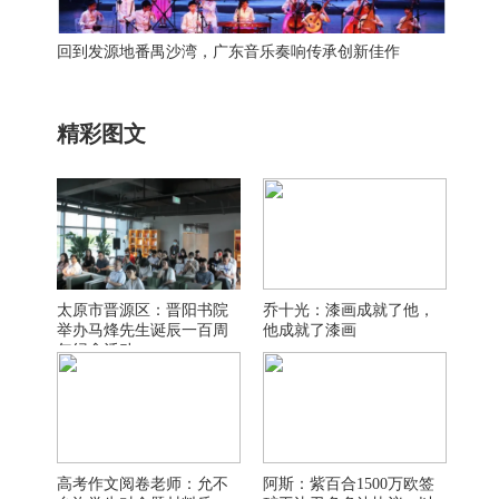
回到发源地番禺沙湾，广东音乐奏响传承创新佳作
精彩图文
太原市晋源区：晋阳书院
乔十光：漆画成就了他，
举办马烽先生诞辰一百周
他成就了漆画
年纪念活动
高考作文阅卷老师：允不
阿斯：紫百合1500万欧签