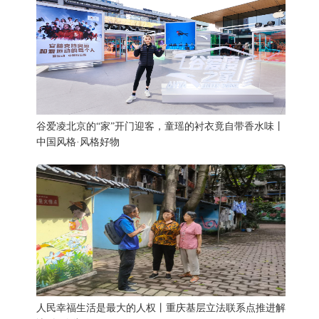
谷爱凌北京的“家”开门迎客，童瑶的衬衣竟自带香水味丨
中国风格·风格好物
人民幸福生活是最大的人权丨重庆基层立法联系点推进解