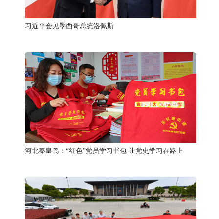
习近平会见墨西哥总统洛佩斯
河北秦皇岛：“红色”党员学习书包 让党史学习在路上