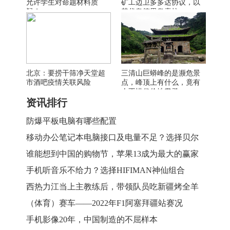
允许学生对命题材料质
矿工边卫多多达协议，以
疑？
替代奥德里奥索拉
北京：要捞干筛净天堂超
三清山巨蟒峰的是濒危景
市酒吧疫情关联风险
点，峰顶上有什么，竟有
人不惜代价地攀登
资讯排行
防爆平板电脑有哪些配置
移动办公笔记本电脑接口及电量不足？选择贝尔
金这套装备完美解决
谁能想到中国的购物节，苹果13成为最大的赢家
手机听音乐不给力？选择HIFIMAN神仙组合
西热力江当上主教练后，带领队员吃新疆烤全羊
（体育）赛车——2022年F1阿塞拜疆站赛况
手机影像20年，中国制造的不屈样本