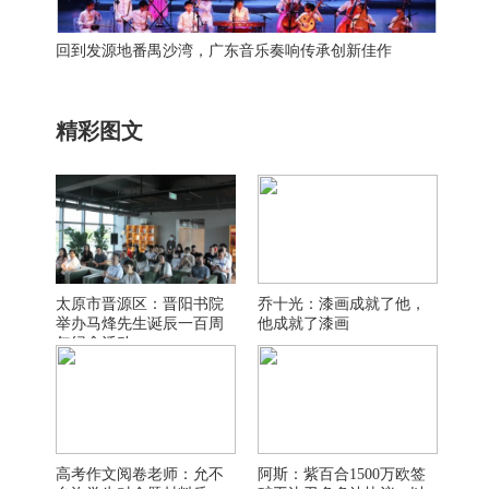
回到发源地番禺沙湾，广东音乐奏响传承创新佳作
精彩图文
太原市晋源区：晋阳书院
乔十光：漆画成就了他，
举办马烽先生诞辰一百周
他成就了漆画
年纪念活动
高考作文阅卷老师：允不
阿斯：紫百合1500万欧签