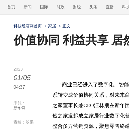
首页
新闻
国际
时政
财经
头条
直播
科
科技经济网首页
>
家居
>
正文
价值协同 利益共享 
2023
01/05
“商业已经进入了数字化、智能
04:37
系转变成价值协同关系，对未来商
来源：
之家董事长兼CEO汪林朋在新年
新华网
然之家发起成立家居行业数字化
责编：翠果
整合多方营销资源，聚焦零售终