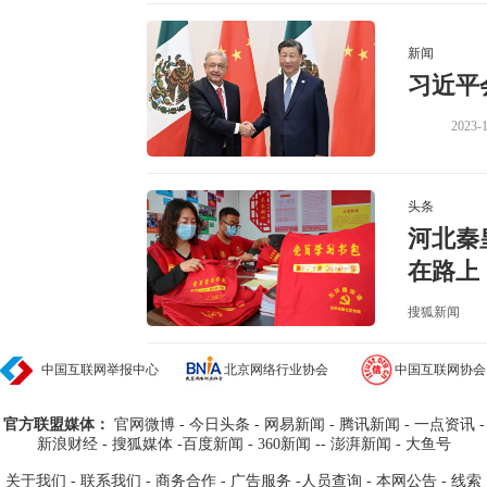
新闻
习近平
2023-1
头条
河北秦
在路上
搜狐新闻
中国互联网举报中心
北京网络行业协会
中国互联网协会
官方联盟媒体：
官网微博
-
今日头条
-
网易新闻
-
腾讯新闻
-
一点资讯
-
新浪财经
- 搜狐媒体
-
百度新闻
-
360新闻
--
澎湃新闻
-
大鱼号
关于我们
-
联系我们
-
商务合作
-
广告服务
-
人员查询
-
本网公告
-
线索