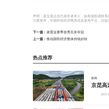
声明：该文观点仅代表作者本人，如有侵权请联系
注册发布，中国科技经济网系信息发布平台，仅提
下一篇：
谢震业赛季首秀百米夺冠
上一篇：
推动国民经济整体持续好转
热点推荐
新闻
京昆高
2025-1