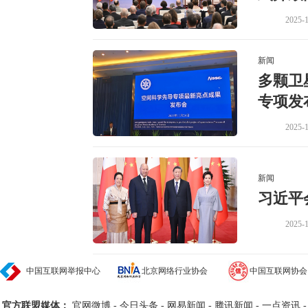
2025-1
新闻
多颗卫
专项发
2025-1
新闻
习近平
2025-1
中国互联网举报中心
北京网络行业协会
中国互联网协会
官方联盟媒体：
官网微博
-
今日头条
-
网易新闻
-
腾讯新闻
-
一点资讯
-