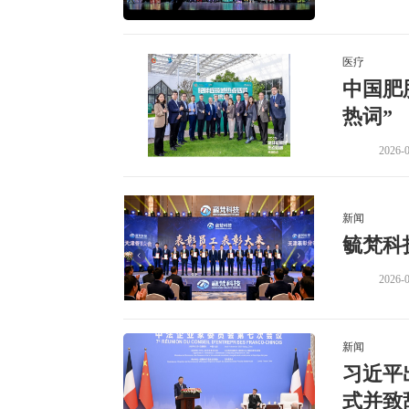
医疗
中国肥
热词”
2026-0
新闻
毓梵科
2026-0
新闻
习近平
式并致