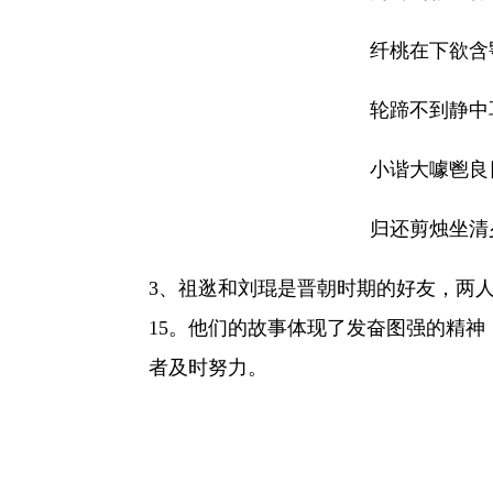
纤桃在下欲含
轮蹄不到静中
小谐大噱鬯良
归还剪烛坐清
3、祖逖和刘琨是晋朝时期的好友，两
15。他们的故事体现了发奋图强的精
者及时努力
。