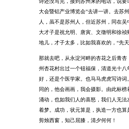
诗还没写完，接到苏州来的电话，说要请我去
大会暨铝产业博览会”去讲一讲。去苏
人，虽不是苏州人，但近苏州，同在吴
大才子是祝允明、唐寅、文徵明和徐祯
地儿，才子太多，比如我喜欢的，“先
那就去吧，从永淀河畔的杏花之后青杏
州杏花村出过一个钮福保，清道光十八
好，还是个医学家。也马马虎虎写诗词
同的，他会画画，我会摄影。由此标榜
涌动，也如我们人的喜怒，我们人无法
着梦。成功，状元算是，执造一方也算
剪烛西窗，知己屈膝，清夕何何！