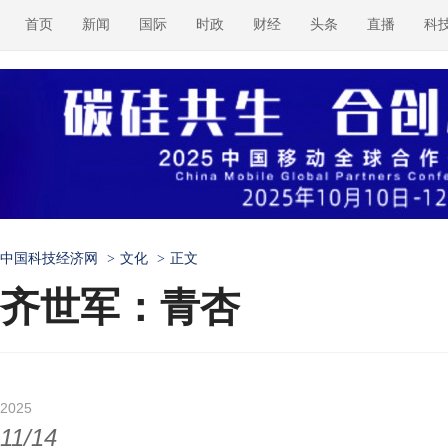
首页
新闻
国际
时政
财经
头条
直播
科
中国科技经济网
>
文化
>
正文
齐世军：青杏
2025
11/14