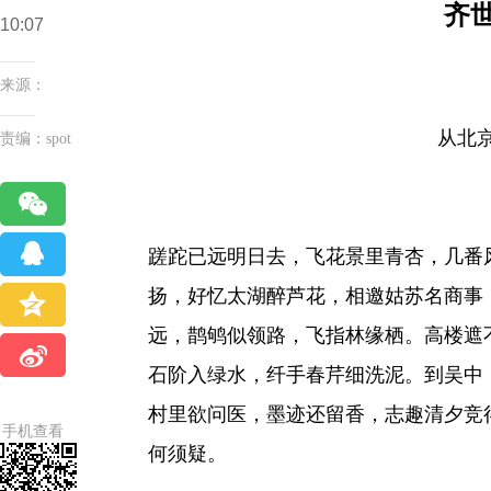
齐世
10:07
来源：
从北
责编：spot
蹉跎已远明日去，飞花景里青杏，几番
扬，好忆太湖醉芦花，相邀姑苏名商事
远，鹊鸲似领路，飞指林缘栖。高楼遮
石阶入绿水，纤手春芹细洗泥。到吴中
村里欲问医，墨迹还留香，志趣清夕竞
手机查看
何须疑。