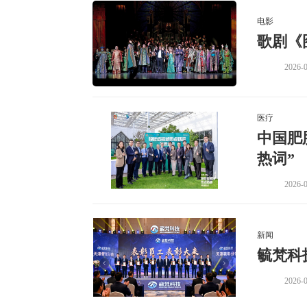
电影
歌剧《
2026-0
医疗
中国肥
热词”
2026-0
新闻
毓梵科
2026-0