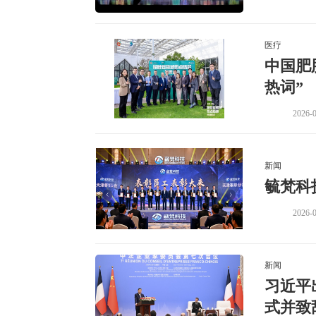
医疗
中国肥
热词”
2026-0
新闻
毓梵科
2026-0
新闻
习近平
式并致