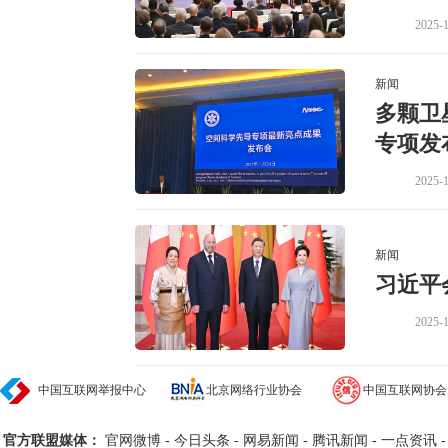
2025-1
新闻
多颗卫
专项发
2025-1
新闻
习近平
2025-1
中国互联网举报中心
北京网络行业协会
中国互联网协会
官方联盟媒体：
官网微博
-
今日头条
-
网易新闻
-
腾讯新闻
-
一点资讯
-